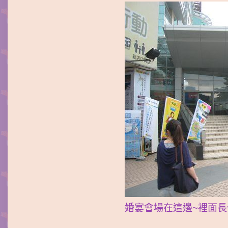
婚宴會場在這邊~裡面長