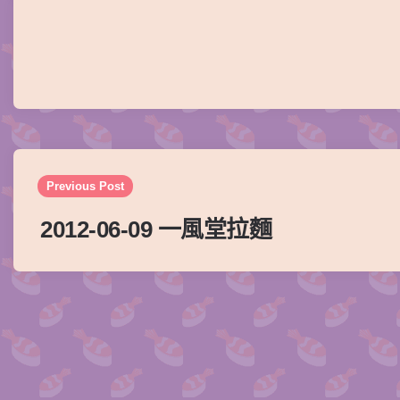
Post
navigation
Previous Post
2012-06-09 一風堂拉麵