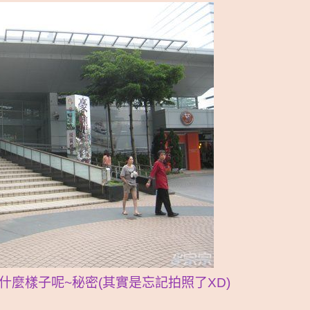
什麼樣子呢~秘密(其實是忘記拍照了XD)