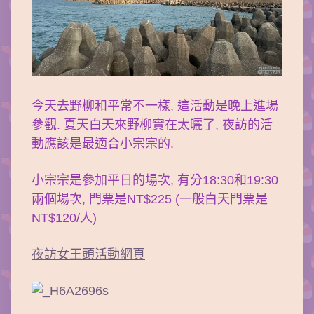
今天去野柳和平常不一樣, 這活動是晚上進場
參觀. 夏天白天來野柳實在太曬了, 夜訪的活
動應該是最適合小宗宗的.
小宗宗是參加平日的場次, 有分18:30和19:30
兩個場次, 門票是NT$225 (一般白天門票是
NT$120/人)
夜訪女王頭活動網頁