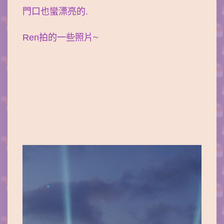
門口也蠻漂亮的.
Ren拍的一些照片~