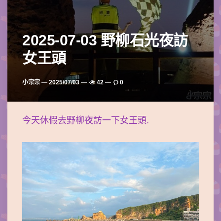
2025-07-03 野柳石光夜訪
女王頭
Posted
小宗宗
2025/07/03
42
0
By
今天休假去野柳夜訪一下女王頭.