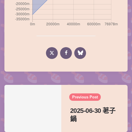
Post
navigation
Previous Post
2025-06-30 荖子
鍋