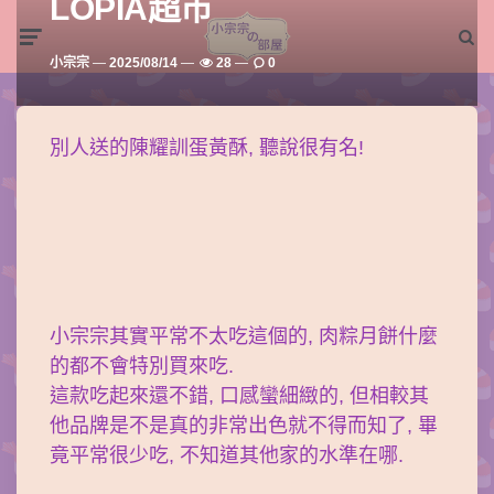
LOPIA超市
Menu
Searc
Posted
小宗宗
2025/08/14
28
0
By
別人送的陳耀訓蛋黃酥, 聽說很有名!
小宗宗其實平常不太吃這個的, 肉粽月餅什麼
的都不會特別買來吃.
這款吃起來還不錯, 口感蠻細緻的, 但相較其
他品牌是不是真的非常出色就不得而知了, 畢
竟平常很少吃, 不知道其他家的水準在哪.