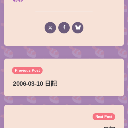
Post
navigation
Previous Post
2006-03-10 日記
Next Post