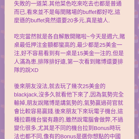
失敗的一道菜.其他菜色吃來吃去也都是普通
而已,看來並不是每間賭場的buffet都好吃,這
麼遜的buffet竟然還要20多元,真是搶人.
吃完當然就是各自解散開賭啦~今天是週六,賭
桌最低押注金額都蠻高的,最少都是25美金一
注,好不容易看到有一桌是15美金一注的,但是
人滿為患,排隊排好遠,第一次看到賭博還要排
隊的說XD
後來朋友沒法,就去玩了幾次25美金的
blackjack,沒多久就看他下來了,因為氣勢完全
輸掉,朋友說賭博是講氣勢的,氣勢贏過荷官就
會比較容易贏錢.後來朋友下來玩電子機台,這
種拉霸機台蠻有趣的,雖然說電腦會做弊,不過
變化很多,尤其是不同的機台拉到Bonus時玩
法也都不同,像有的Bonus是選你想點的中國