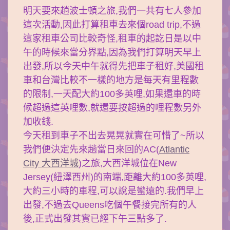
明天要來趟波士頓之旅,我們一共有七人參加
這次活動,因此打算租車去來個road trip,不過
這家租車公司比較奇怪,租車的起訖日是以中
午的時候來當分界點,因為我們打算明天早上
出發,所以今天中午就得先把車子租好,美國租
車和台灣比較不一樣的地方是每天有里程數
的限制,一天配大約100多英哩,如果還車的時
候超過這英哩數,就還要按超過的哩程數另外
加收錢.
今天租到車子不出去晃晃就實在可惜了~所以
我們便決定先來趟當日來回的AC(
Atlantic
City 大西洋城
)之旅,大西洋城位在New
Jersey(紐澤西州)的南端,距離大約100多英哩,
大約三小時的車程,可以說是蠻遠的.我們早上
出發,不過去Queens吃個午餐接完所有的人
後,正式出發其實已經下午三點多了.