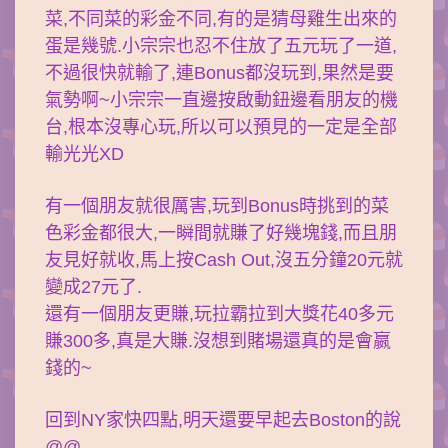
菜,不同菜的彩金不同,有的是猜母雞生出來的
蛋是幾號.小宗宗也忍不住放了五元玩了一道,
不過很快就輸了,連Bonus都沒玩到,果然是要
氣勢啊~小宗宗一直邊按啟動鈕邊看朋友的機
台,根本沒專心玩,所以可以預見的一定是全部
輸光光XD
有一個朋友就很厲害,玩到Bonus時挑到的菜
色彩金都很大,一瞬間就賺了好幾塊錢,而且朋
友見好就收,馬上按Cash Out,沒五分鐘20元就
變成27元了.
還有一個朋友更賺,玩拉霸拉到大獎花40多元
賺300多,真是大賺.沒想到賭場還真的是會嬴
錢的~
回到NY家快四點,明天還要早起去Boston的說
@@