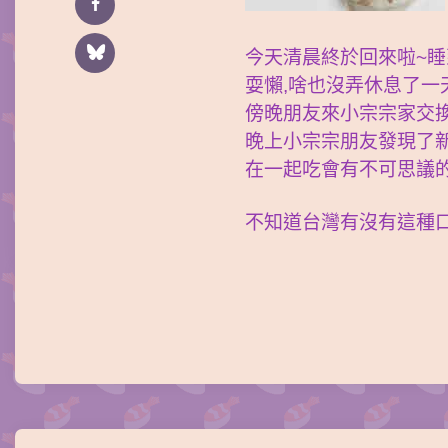
今天清晨終於回來啦~睡到
耍懶,啥也沒弄休息了一
傍晚朋友來小宗宗家交換
晚上小宗宗朋友發現了新的H
在一起吃會有不可思議的
不知道台灣有沒有這種口
Post