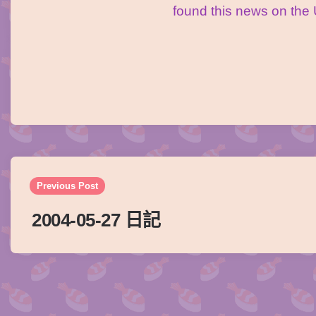
found this news on th
Post
navigation
Previous Post
2004-05-27 日記