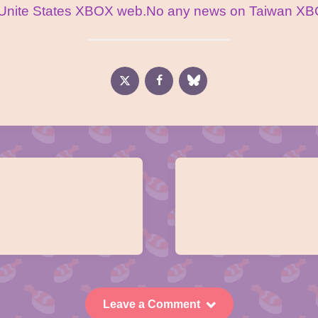
e Unite States XBOX web.No any news on Taiwan XB
Leave a Comment