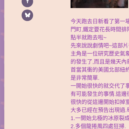
今天跑去日新看了第一場的T
門町,鐵定要花長時間排
點半就跑去啦~
先來說說劇情吧~這部片
主角是一位研究歷史氣象
的發生了,而且是幾天內
首當其衝的美國北部紐約
是非常簡單.
一開始很快的就交代了事
有可能發生的事情.這邊
很快的從這邊開始扣掉室
大多已經在預告出現過.
1.一開始北極的冰原裂
2.多個龍捲風四處狂掃.