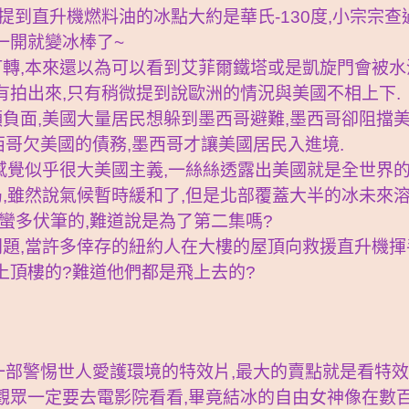
提到直升機燃料油的冰點大約是華氏-130度,小宗宗查過
一開就變冰棒了~
打轉,本來還以為可以看到艾菲爾鐵塔或是凱旋門會被水
有拍出來,只有稍微提到說歐洲的情況與美國不相上下.
頗負面,美國大量居民想躲到墨西哥避難,墨西哥卻阻擋
哥欠美國的債務,墨西哥才讓美國居民入進境.
,感覺似乎很大美國主義,一絲絲透露出美國就是全世界的
局,雖然說氣候暫時緩和了,但是北部覆蓋大半的冰未來
蠻多伏筆的,難道說是為了第二集嗎?
問題,當許多倖存的紐約人在大樓的屋頂向救援直升機揮
上頂樓的?難道他們都是飛上去的?
一部警惕世人愛護環境的特效片,最大的賣點就是看特
觀眾一定要去電影院看看,畢竟結冰的自由女神像在數百