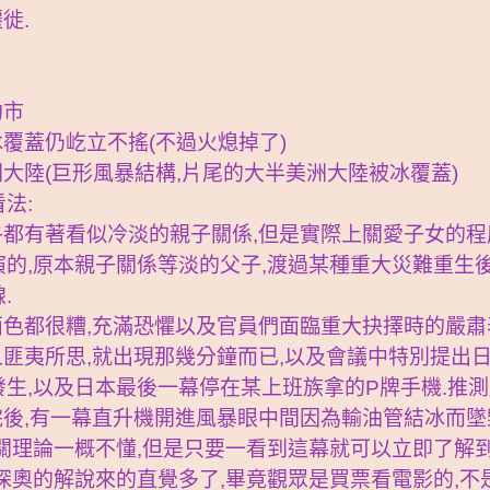
徙.
約市
冰覆蓋仍屹立不搖(不過火熄掉了)
洲大陸(巨形風暴結構,片尾的大半美洲大陸被冰覆蓋)
法:
乎都有著看似冷淡的親子關係,但是實際上關愛子女的程
的,原本親子關係等淡的父子,渡過某種重大災難重生後
.
面色都很糟,充滿恐懼以及官員們面臨重大抉擇時的嚴肅
人匪夷所思,就出現那幾分鐘而已,以及會議中特別提出
生,以及日本最後一幕停在某上班族拿的P牌手機.推測
完後,有一幕直升機開進風暴眼中間因為輸油管結冰而墜
關理論一概不懂,但是只要一看到這幕就可以立即了解
深奧的解說來的直覺多了,畢竟觀眾是買票看電影的,