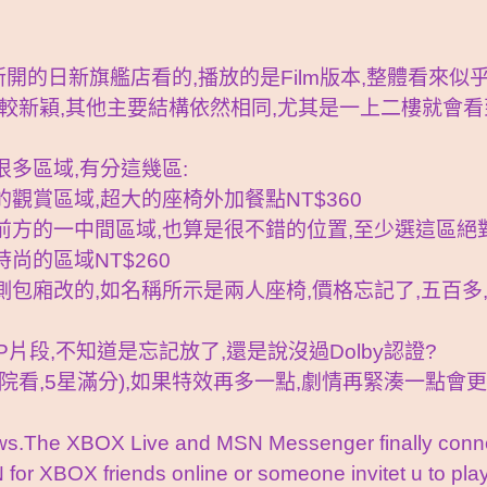
開的日新旗艦店看的,播放的是Film版本,整體看來似
較新穎,其他主要結構依然相同,尤其是一上二樓就會
很多區域,有分這幾區:
觀賞區域,超大的座椅外加餐點NT$360
前方的一中間區域,也算是很不錯的位置,至少選這區絕對
尚的區域NT$260
側包廂改的,如名稱所示是兩人座椅,價格忘記了,五百多
P片段,不知道是忘記放了,還是說沒過Dolby認證?
得戲院看,5星滿分),如果特效再多一點,劇情再緊湊一點會更
ews.The XBOX Live and MSN Messenger finally conn
 for XBOX friends online or someone invitet u to pla