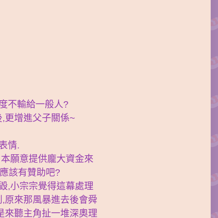
度不輸給一般人?
,更增進父子關係~
表情.
日本願意提供龐大資金來
應該有贊助吧?
毀,小宗宗覺得這幕處理
到,原來那風暴進去後會舜
不是來聽主角扯一堆深奧理