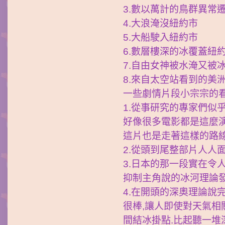
3.數以萬計的鳥群異常遷
4.大浪淹沒紐約市
5.大船駛入紐約市
6.數層樓深的冰覆蓋紐
7.自由女神被水淹又被
8.來自太空站看到的美
一些劇情片段小宗宗的看
1.從事研究的專家們似
好像很多電影都是這麼演
這片也是走著這樣的路線
2.從頭到尾整部片人人
3.日本的那一段實在令
抑制主角說的冰河理論發
4.在開頭的深奧理論說
很棒,讓人即使對天氣相
間結冰掛點.比起聽一堆