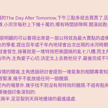
he Day After Tomorrow,下午三點多就去買
隊,小宗宗每秒上下幾十萬的,哪有時間排隊啊.開演前跑
很明顯的可以看得出來是一部以特效為最大賣點的虛構
的學者,提出百年或千年內地球會出次出現的冰河時期
就會發生,接著就是一堆特效把美國搞的亂七八糟,而
市內,主角愛子心切,決定北上去救他兒子,最後完成不
情的開端,主角透過研討會提到一堆氣象的相關專業知
很緊湊,幾乎不能放過任何一個鏡頭.
內的場景外,幾乎找不到沒有用特效的鏡頭.不過有點
舉幾個印象深刻的:
成兩半,足足裂到天與地連接的最遙遠處.