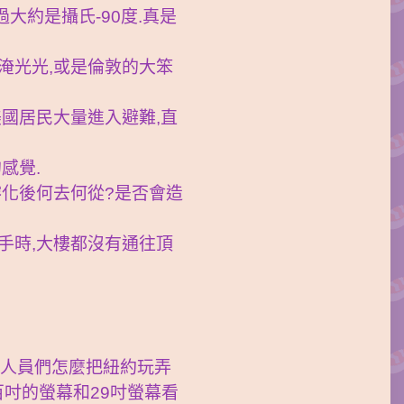
大約是攝氏-90度.真是
淹光光,或是倫敦的大笨
美國居民大量進入避難,直
感覺.
溶化後何去何從?是否會造
手時,大樓都沒有通往頂
效人員們怎麼把紐約玩弄
吋的螢幕和29吋螢幕看