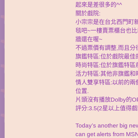
起來是差很多的^^
關於戲院:
小宗宗是在台北西門町新
毯吧~一樓賣票櫃台也比
牆還在喔~
不過票價有調整,而且分
旗鑑特區:位於戲院最佳的
時尚特區:位於旗鑑特區
活力特區:其他非旗鑑和時
情人雙享特區:以前的兩
位置.
片頭沒有播放Dolby的O
評分:3.5(2星以上值
Today’s another big n
can get alerts from MSN