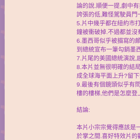
論的說.順便一提,劇中有
誇張的低,難怪駕駛員門
5.片中幾乎都在紐約市
鐘被衝破掉.不過都並沒
6.墨西哥似乎被描寫的
到總統宣布一筆勾銷墨西
7.片尾的美國總統演說
8.本片並無很明確的結
成全球海平面上升?留下
9.最後有個鏡頭似乎有
樓的樓梯,他們是怎麼登
結論:
本片小宗宗覺得應該是
於掌之間.喜好特效片的