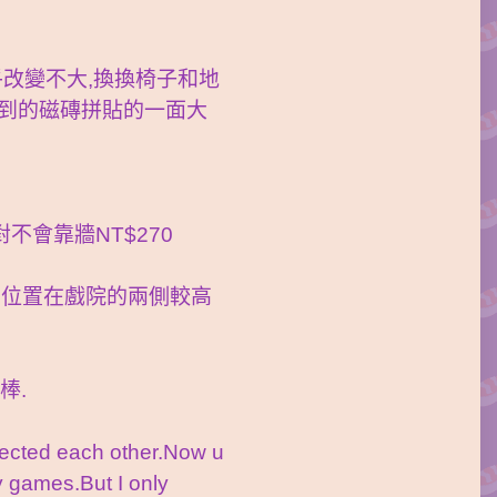
乎改變不大,換換椅子和地
看到的磁磚拼貼的一面大
不會靠牆NT$270
,位置在戲院的兩側較高
棒.
ected each other.Now u
y games.But I only