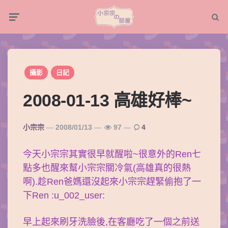
Menu
Searc
攝影
日記
2008-01-13 高雄好棒~
Posted
小宗宗
2008/01/13
97
4
By
今天小宗宗其實很早就醒啦~很意外的Ren七
點多也醒來幫小宗宗關冷氣(高雄真的很熱
啊).趁Ren爸媽還沒起來小宗宗趕緊偷抱了一
下Ren :u_002_user:
早上起來刷牙洗臉後,在客廳吃了一個之前送