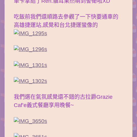
車卡拿給了Ren.貓耳果然萌到警衛啦XD
吃飯前我們還順路去參觀了一下快要通車的
高雄捷運站,感覺和台北捷運蠻像的
我們選在氣氛感覺還不錯的古拉爵Grazie
Caf’e義式餐廳享用晚餐~