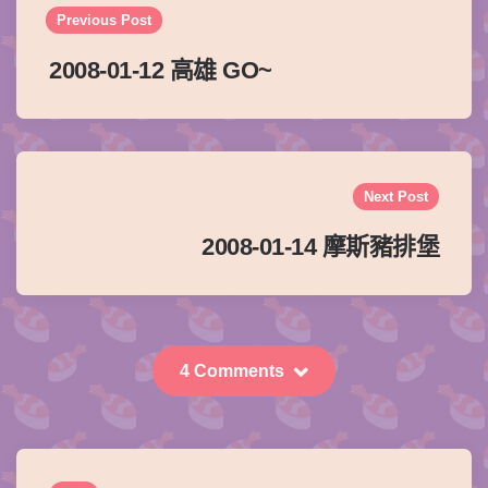
navigation
Previous Post
2008-01-12 高雄 GO~
Next Post
2008-01-14 摩斯豬排堡
4 Comments