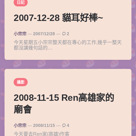
日記
2007-12-28 貓耳好棒~
Posted
小宗宗
2007/12/28
2
By
今天星期五小宗宗整天都在專心的工作,幾乎一整天
都沒講幾句話的…
攝影
2008-11-15 Ren高雄家的
廟會
Posted
小宗宗
2008/11/15
4
By
今天要去Ren家(高雄)作客