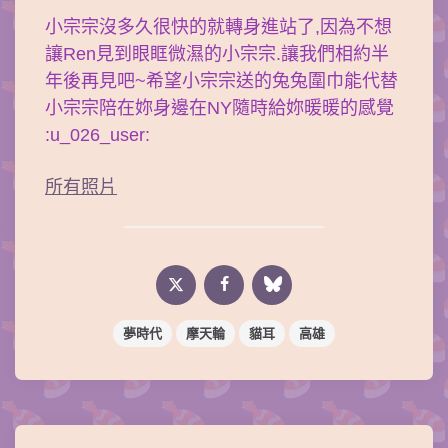
小宗宗沒多久很快的就轉身進站了,因為不想
讓Ren見到眼眶微濕的小宗宗.讓我們相約半
年後再見吧~希望小宗宗送的兔兔圍巾能代替
小宗宗陪在妳身邊在NY隨時給妳暖暖的感覺
:u_026_user:
所有照片
夢時代
摩天輪
貓耳
高雄
Post